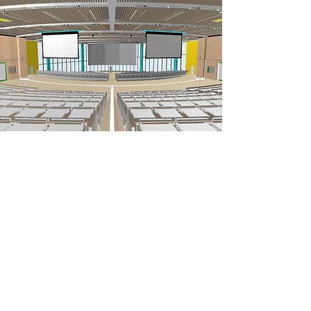
Stouenborg fungerer som rådgivere for
FEAS og Aarhus universitet og varetager
komplet design af de AV tekniske
faciliteter der skal installeres. Dette
udmønter sig i et omfattende udbud
omhandlende det komplette AV-system
til auditoriet og som bliver offentliggjort
under SKI.02.70.
Med dette ambitiøse projekt sigter
Aarhus BSS mod at skabe et levende og