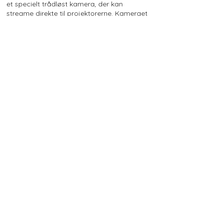
et specielt trådløst kamera, der kan
streame direkte til projektorerne. Kameraet
kan f.eks. filme kemiske reaktioner helt tæt
på, da det kan placeres inde i stinkskabe og
bøjes i alle retninger. Du kan læse mere
om
kameraet her.
Stouenborg vandt i 2022 InAvation-prisen
‘Education Project of the Year’ for projektet.