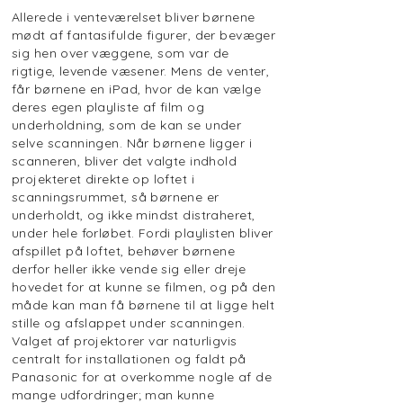
Allerede i venteværelset bliver børnene
mødt af fantasifulde figurer, der bevæger
sig hen over væggene, som var de
rigtige, levende væsener. Mens de venter,
får børnene en iPad, hvor de kan vælge
deres egen playliste af film og
underholdning, som de kan se under
selve scanningen. Når børnene ligger i
scanneren, bliver det valgte indhold
projekteret direkte op loftet i
scanningsrummet, så børnene er
underholdt, og ikke mindst distraheret,
under hele forløbet. Fordi playlisten bliver
afspillet på loftet, behøver børnene
derfor heller ikke vende sig eller dreje
hovedet for at kunne se filmen, og på den
måde kan man få børnene til at ligge helt
stille og afslappet under scanningen.
Valget af projektorer var naturligvis
centralt for installationen og faldt på
Panasonic for at overkomme nogle af de
mange udfordringer; man kunne