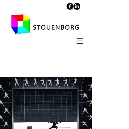
Videoprojektion på
Bellevue Teatret