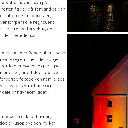
 ved Københavns havn på
 natten falder på, forvandles den
 af gule Flensborgsten, til et
iver lamper i alle regnbuens
es i strålende farvehav, der
r det fredede hus.
n opbygning, bestående af kun seks
rver – og en timer, der sørger
r det ikke er nødvendigt at lyse
n er enkel, er effekten ganske
farverige facade kan nemlig ses
over havnens vandflade og
or dele af havneområdet i
 modsatte side af havnen,
dobler lysoplevelsen, hvilket