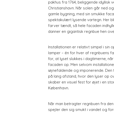
pakhus fra 1764, beliggende idyllisk
Christianshavn. Når solen går ned og
gamle bygning, med sin smukke facade
spektakulært lysende vartegn. Her bl
farver tændt, så hele facaden indhyll
danner en gigantisk regnbue hen ove
Installationen er relativt simpel i si
lamper – én for hver af regnbuens fa
for, at lyset slukkes i dagtimerne, nå
facaden op. Men selvom installatione
iøjnefaldende og imponerende. Den 
på lang afstand, hvor den lyser op 
skaber en visuel fest for øjet i en st
København.
Når man betragter regnbuen fra den
spejler den sig smukt i vandet og for