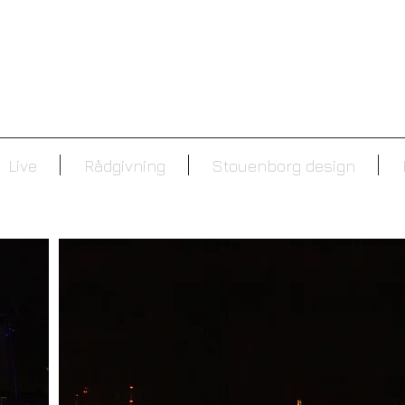
Live
Rådgivning
Stouenborg design
Flying Tiger København