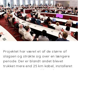
Projektet har været et af de større af
slagsen og strakte sig over en længere
periode. Der er blandt andet blevet
trukket mere end 25 km kabel, installeret
over 400 Meyer Sound-højttalere samt
250 DPA-mikrofoner. Det hele styres fra
seks 42-unit racks med Meyer Sounds D-
Mitri-system og strømforsynes via EATON
EPDU.